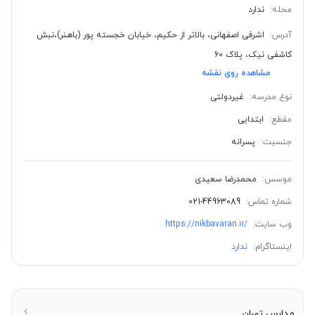
محله:
ندارد
آدرس:
اشرفی اصفهانی، بالاتر از حکیم، خیابان خجسته پور (باهنر)،نبش
کاشفی نیک، پلاک 60
مشاهده روی نقشه
نوع مدرسه:
غیردولتی
مقطع:
ابتدایی
جنسیت:
پسرانه
موسس:
محمدرضا سعیدی
شماره تماس:
021-44963089
وب سایت:
https://nikbavaran.ir/
اینستاگرام:
ندارد
مدارس تهران