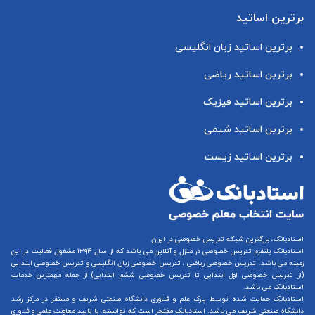
برترین اساتید
برترین اساتید زبان انگلیسی
برترین اساتید ریاضی
برترین اساتید فیزیک
برترین اساتید شیمی
برترین اساتید زیست
استادبانک، بزرگترین شبکه تدریس خصوصی در ایران
استادبانک پلتفرم
تدریس خصوصی در منزل و آنلاین
می باشد که از سال ۱۳۹۴ مشغول فعالیت در این
زمینه می باشد.
تدریس خصوصی ریاضی
،
تدریس خصوصی زبان انگلیسی
و
تدریس خصوصی ابتدایی
(از
تدریس خصوصی اول ابتدایی
تا
تدریس خصوصی ششم ابتدایی
) از جمله مهمترین خدمات
استادبانک می باشد.
استادبانک حمایت شده توسط پارک علم و فناوری دانشگاه صنعتی شریف و مستقر در مرکز رشد
دانشگاه صنعتی شریف می باشد. استادبانک مفتخر است که توانسته، با تایید معاونت علمی و فناوری