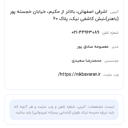
اشرفی اصفهانی، بالاتر از حکیم، خیابان خجسته پور
آدرس:
(باهنر)،نبش کاشفی نیک، پلاک 60
021-44963089
شماره تلفن:
معصومه صادق پور
مدیر:
محمدرضا سعیدی
موسسس:
https://nikbavaran.ir/
وب سایت:
لیست مشخصات، آدرس، شماره تلفن و وب سایت و هر آنچه که
باید درباره مدرسه نیک باوران (ابتدایی پسرانه غیردولتی) باید بدانید.