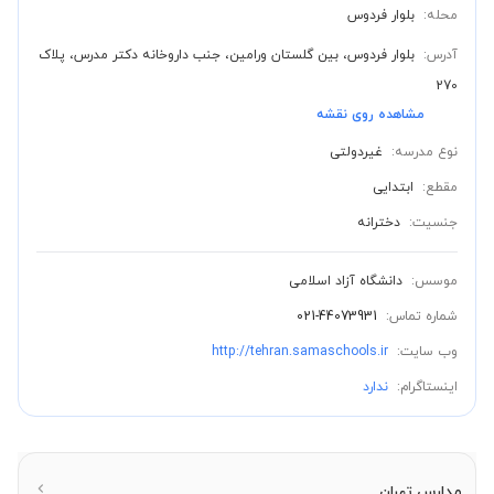
محله:
بلوار فردوس
آدرس:
بلوار فردوس، بین گلستان ورامین، جنب داروخانه دکتر مدرس، پلاک
270
مشاهده روی نقشه
نوع مدرسه:
غیردولتی
مقطع:
ابتدایی
جنسیت:
دخترانه
موسس:
دانشگاه آزاد اسلامی
شماره تماس:
021-44073931
وب سایت:
http://tehran.samaschools.ir
اینستاگرام:
ندارد
مدارس تهران