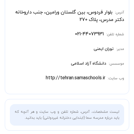
بلوار فردوس، بین گلستان ورامین، جنب داروخانه
آدرس:
دکتر مدرس، پلاک 270
021-44073931
شماره تلفن:
توران ایمنی
مدیر:
دانشگاه آزاد اسلامی
موسسس:
http://tehran.samaschools.ir
وب سایت:
لیست مشخصات، آدرس، شماره تلفن و وب سایت و هر آنچه که
باید درباره مدرسه سما (ابتدایی دخترانه غیردولتی) باید بدانید.