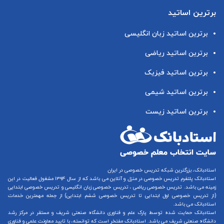
برترین اساتید
برترین اساتید زبان انگلیسی
برترین اساتید ریاضی
برترین اساتید فیزیک
برترین اساتید شیمی
برترین اساتید زیست
استادبانک، بزرگترین شبکه تدریس خصوصی در ایران
استادبانک پلتفرم
تدریس خصوصی در منزل و آنلاین
می باشد که از سال ۱۳۹۴ مشغول فعالیت در این
زمینه می باشد.
تدریس خصوصی ریاضی
،
تدریس خصوصی زبان انگلیسی
و
تدریس خصوصی ابتدایی
(از
تدریس خصوصی اول ابتدایی
تا
تدریس خصوصی ششم ابتدایی
) از جمله مهمترین خدمات
استادبانک می باشد.
استادبانک حمایت شده توسط پارک علم و فناوری دانشگاه صنعتی شریف و مستقر در مرکز رشد
دانشگاه صنعتی شریف می باشد. استادبانک مفتخر است که توانسته، با تایید معاونت علمی و فناوری