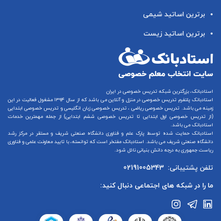
برترین اساتید شیمی
برترین اساتید زیست
استادبانک، بزرگترین شبکه تدریس خصوصی در ایران
استادبانک پلتفرم
تدریس خصوصی در منزل و آنلاین
می باشد که از سال ۱۳۹۴ مشغول فعالیت در این
زمینه می باشد.
تدریس خصوصی ریاضی
،
تدریس خصوصی زبان انگلیسی
و
تدریس خصوصی ابتدایی
(از
تدریس خصوصی اول ابتدایی
تا
تدریس خصوصی ششم ابتدایی
) از جمله مهمترین خدمات
استادبانک می باشد.
استادبانک حمایت شده توسط پارک علم و فناوری دانشگاه صنعتی شریف و مستقر در مرکز رشد
دانشگاه صنعتی شریف می باشد. استادبانک مفتخر است که توانسته، با تایید معاونت علمی و فناوری
ریاست جمهوری به درجه دانش بنیانی نائل شود.
تلفن پشتیبانی:
02191005343
ما را در شبکه های اجتماعی دنبال کنید: