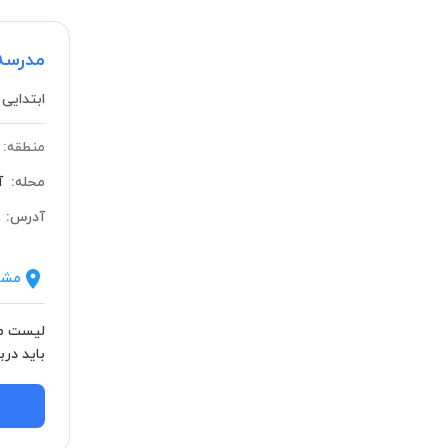
مدرسه 
ابتدایی 
منطقه:
محله:
آ
آدرس:
مشا
لیست مش
دولتی) ب