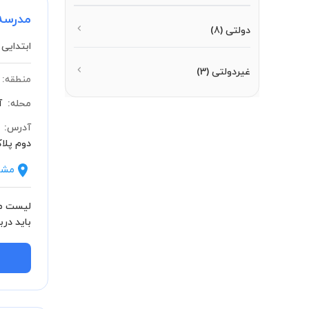
مدرسه
دولتی
(8)
ابتدایی 
غیردولتی
(3)
منطقه:
محله:
آ
آدرس:
دوم پلاک 
مشا
لیست مش
باید در
بدانید.