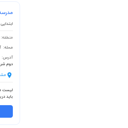
مدرسه
ابتدایی 
منطقه:
محله:
آ
آدرس:
دوم شرقی
مشا
لیست مش
باید درب
بدانید.