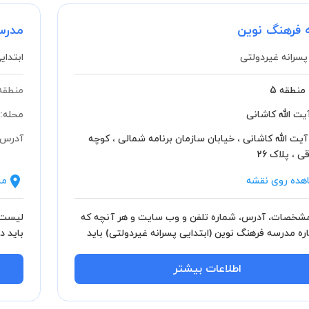
 فرهنگ نوین
مدرس
پسرانه غیردولتی
ابتدای
منطقه 5
منطقه
یت الله کاشانی
محله:
آیت الله کاشانی ، خیابان سازمان برنامه شمالی ، کوچه
آدرس:
 ، پلاک 26
هده روی نقشه
مش
خصات، آدرس، شماره تلفن و وب سایت و هر آنچه که
لیست 
اره مدرسه فرهنگ نوین (ابتدایی پسرانه غیردولتی) باید
بدانید
اطلاعات بیشتر