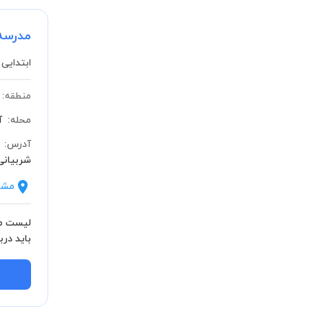
مدرسه
ابتدایی 
منطقه:
محله:
آ
آدرس:
شربیانی،
مشا
لیست مش
باید بدان