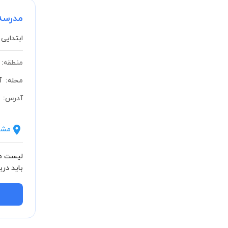
مدرسه
ابتدایی 
منطقه:
محله:
آ
آدرس:
مشا
لیست مش
باید بدان