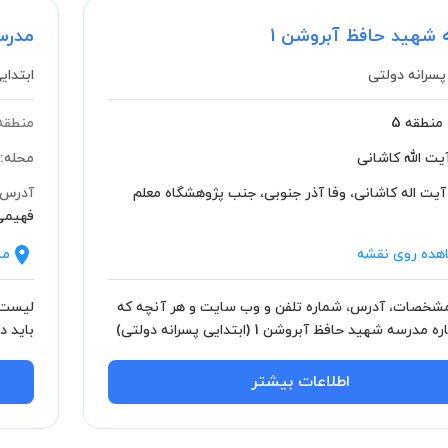
 شهید حافظ آبروشن 1
مدرسه
پسرانه دولتی
ابتدای
منطقه 5
منطقه
یت الله کاشانی
محله:
آیت اله کاشانی، وفا آذر جنوبی، جنب پژوهشگاه معلم
آدرس:
فهیمی،
هده روی نقشه
مش
خصات، آدرس، شماره تلفن و وب سایت و هر آنچه که
لیست 
باید درباره مدرسه شهید حافظ آبروشن 1 (ابتدایی پسرانه دولتی)
ید.
باید بد
اطلاعات بیشتر