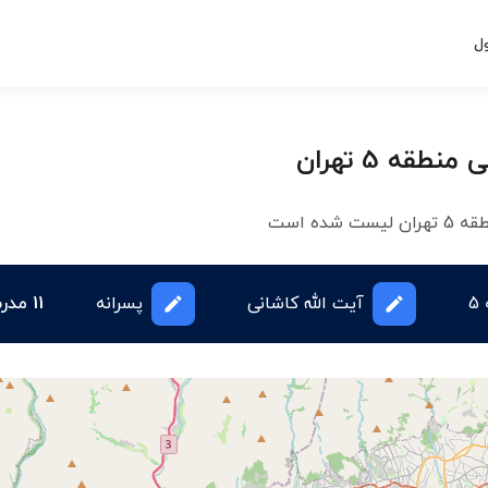
ل
قه 5 تهران
ه است
5
آیت الله کاشانی
پسرانه
11 مدرسه