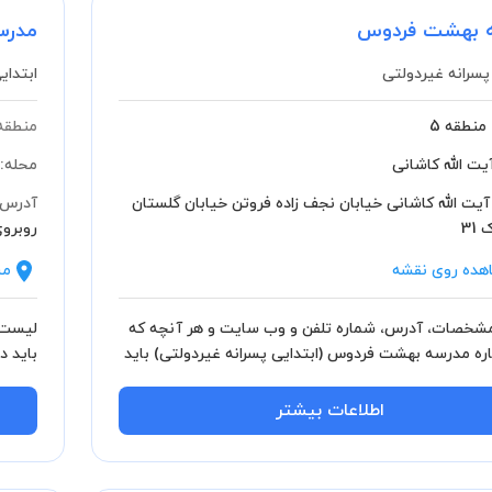
 بهشت فردوس
مدرس
پسرانه غیردولتی
ابتدای
منطقه 5
منطقه
یت الله کاشانی
محله:
آیت الله کاشانی خیابان نجف زاده فروتن خیابان گلستان
آدرس:
31
روبروی
هده روی نقشه
مش
خصات، آدرس، شماره تلفن و وب سایت و هر آنچه که
لیست 
باره مدرسه بهشت فردوس (ابتدایی پسرانه غیردولتی) باید
بدانید
اطلاعات بیشتر