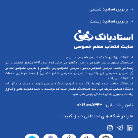
برترین اساتید شیمی
برترین اساتید زیست
استادبانک، بزرگترین شبکه تدریس خصوصی در ایران
استادبانک پلتفرم
تدریس خصوصی در منزل و آنلاین
می باشد که از سال ۱۳۹۴ مشغول فعالیت در این
زمینه می باشد.
تدریس خصوصی ریاضی
،
تدریس خصوصی زبان انگلیسی
و
تدریس خصوصی ابتدایی
(از
تدریس خصوصی اول ابتدایی
تا
تدریس خصوصی ششم ابتدایی
) از جمله مهمترین خدمات
استادبانک می باشد.
استادبانک حمایت شده توسط پارک علم و فناوری دانشگاه صنعتی شریف و مستقر در مرکز رشد
دانشگاه صنعتی شریف می باشد. استادبانک مفتخر است که توانسته، با تایید معاونت علمی و فناوری
ریاست جمهوری به درجه دانش بنیانی نائل شود.
تلفن پشتیبانی:
02191005343
ما را در شبکه های اجتماعی دنبال کنید: