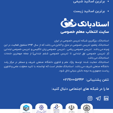
برترین اساتید شیمی
برترین اساتید زیست
استادبانک، بزرگترین شبکه تدریس خصوصی در ایران
استادبانک پلتفرم
تدریس خصوصی در منزل و آنلاین
می باشد که از سال ۱۳۹۴ مشغول فعالیت در این
زمینه می باشد.
تدریس خصوصی ریاضی
،
تدریس خصوصی زبان انگلیسی
و
تدریس خصوصی ابتدایی
(از
تدریس خصوصی اول ابتدایی
تا
تدریس خصوصی ششم ابتدایی
) از جمله مهمترین خدمات
استادبانک می باشد.
استادبانک حمایت شده توسط پارک علم و فناوری دانشگاه صنعتی شریف و مستقر در مرکز رشد
دانشگاه صنعتی شریف می باشد. استادبانک مفتخر است که توانسته، با تایید معاونت علمی و فناوری
ریاست جمهوری به درجه دانش بنیانی نائل شود.
تلفن پشتیبانی:
02191005343
ما را در شبکه های اجتماعی دنبال کنید: