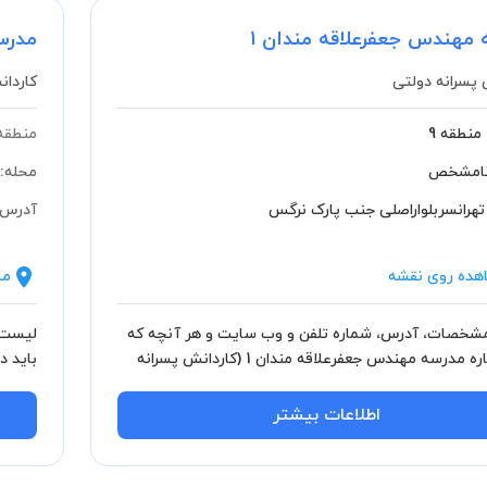
مهندس جعفرعلاقه مندان 1
مدرس
 پسرانه دولتی
کاردان
منطقه 9
منطقه
امشخص
محله:
تهرانسربلواراصلی جنب پارک نرگس
آدرس:
هده روی نقشه
مش
خصات، آدرس، شماره تلفن و وب سایت و هر آنچه که
لیست 
باید درباره مدرسه مهندس جعفرعلاقه مندان 1 (کاردانش پسرانه
باید د
اید بدانید.
بدانید
اطلاعات بیشتر