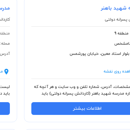
 شهید باهنر
مدرس
 پسرانه دولتی
کاردان
منطقه 9
منطقه
امشخص
محله:
بلوار استاد معین، خیابان پورشمس
آدرس:
هده روی نقشه
مش
خصات، آدرس، شماره تلفن و وب سایت و هر آنچه که
لیست 
اره مدرسه شهید باهنر (کاردانش پسرانه دولتی) باید
باید د
اطلاعات بیشتر