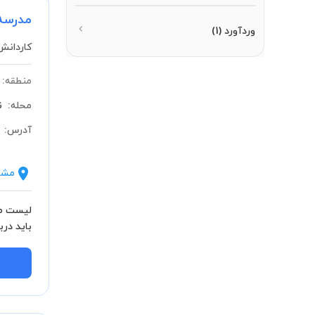
مدرسه
وردآورد
(1)
کاردانش
منطقه:
محله:
ن
آدرس:
مشا
لیست مش
باید درب
بدانید.