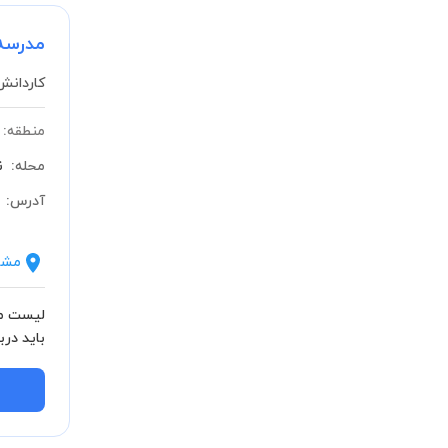
مدرسه
کاردانش
منطقه:
محله:
ن
آدرس:
مشا
لیست مش
دولتی) ب