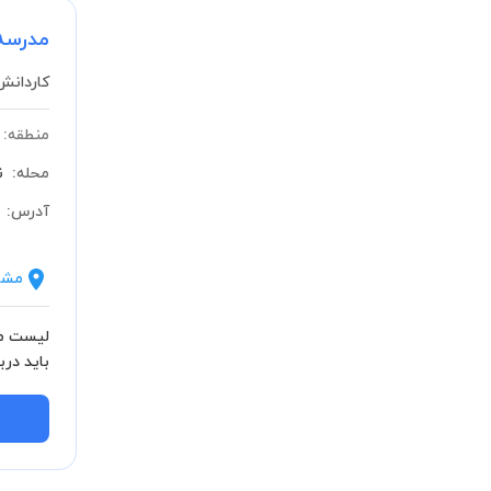
مدرسه 
کاردانش
منطقه:
محله:
ن
آدرس:
مشا
لیست مش
دولتی) ب